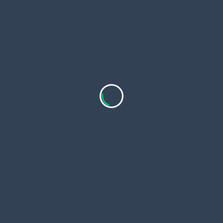
Lorem ipsum dolor sit amet, consectetur
adipiscing elit, sed do eiusmod tempor
incididunt ut labore et dolore magna aliqua. In
aliquam sem fringilla ut morbi tincidunt
augue interdum. Interdum varius sit amet
mattis vulputate