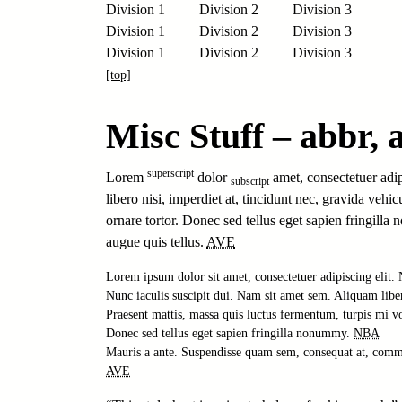
Division 1
Division 2
Division 3
Division 1
Division 2
Division 3
Division 1
Division 2
Division 3
[top]
Misc Stuff – abbr, 
superscript
Lorem
dolor
amet, consectetuer adip
subscript
libero nisi, imperdiet at, tincidunt nec, gravida veh
ornare tortor. Donec sed tellus eget sapien fringill
augue quis tellus.
AVE
Lorem ipsum dolor sit amet, consectetuer adipiscing elit. 
Nunc iaculis suscipit dui. Nam sit amet sem. Aliquam libero 
Praesent mattis, massa quis luctus fermentum, turpis mi vo
Donec sed tellus eget sapien fringilla nonummy. 
NBA
AVE