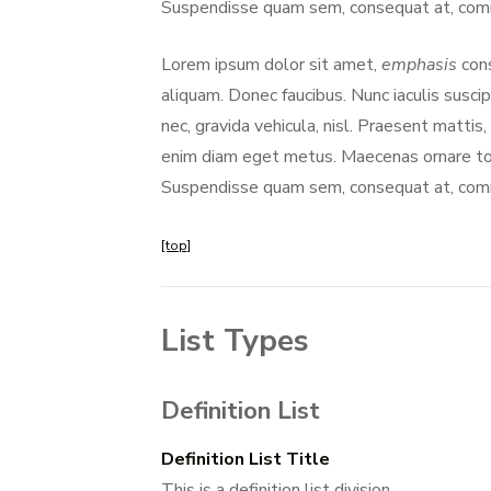
Suspendisse quam sem, consequat at, commod
Lorem ipsum dolor sit amet,
emphasis
cons
aliquam. Donec faucibus. Nunc iaculis suscip
nec, gravida vehicula, nisl. Praesent mattis
enim diam eget metus. Maecenas ornare tort
Suspendisse quam sem, consequat at, commod
[top]
List Types
Definition List
Definition List Title
This is a definition list division.