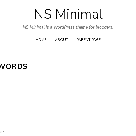
NS Minimal
Skip
to
NS Minimal is a WordPress theme for bloggers.
content
HOME
ABOUT
PARENT PAGE
 WORDS
ke