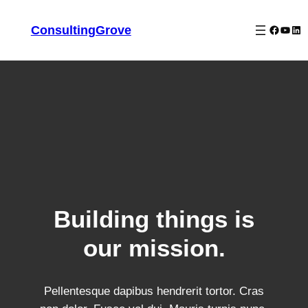
Skip
to
Facebo
YouT
Lin
ConsultingGrove
content
Building things is
our mission.
Pellentesque dapibus hendrerit tortor. Cras