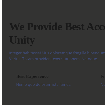
We Provide Best Acc
Unity
Integer habitasse! Mus doloremque fringilla bibendum 
Varius. Totam provident exercitationem! Natoque.
Best Experience
Fr
Nemo quo dolorum iste fames.
Ne