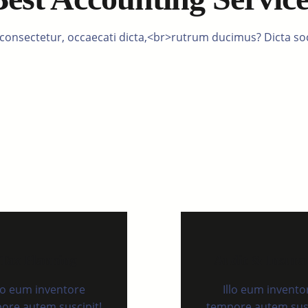
 consectetur, occaecati dicta,<br>rutrum ducimus? Dicta s
Tax Planning
Audit & Insura
llo eum inventore
Illo eum invento
ore autem suscipit!
tempore autem susc