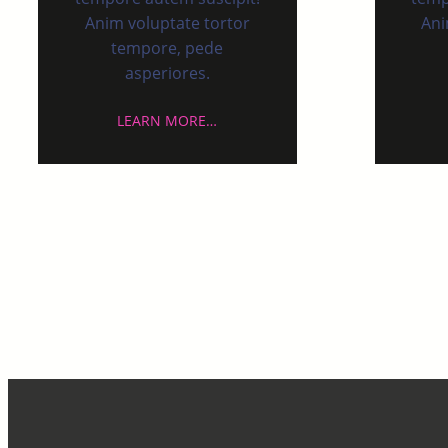
Anim voluptate tortor
Ani
tempore, pede
asperiores.
LEARN MORE…