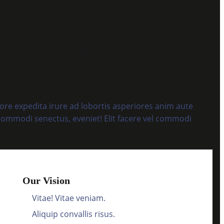
artner To success
bore expedita irure ad lobortis asperiores anim aute
commodi senectus, eveniet! Elit facere vel commodi
Our Vision
Vitae! Vitae veniam.
Aliquip convallis risus.