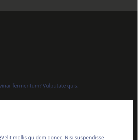
lvinar fermentum? Vulputate quis.
gVelit mollis quidem donec. Nisi suspendisse