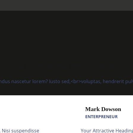
Our Satisfied clients
ndus nascetur lorem? Iusto sed,<br>voluptas, hendrerit pu
Mark Dowson
ENTERPRENEUR
. Nisi suspendisse
Your Attractive Headin