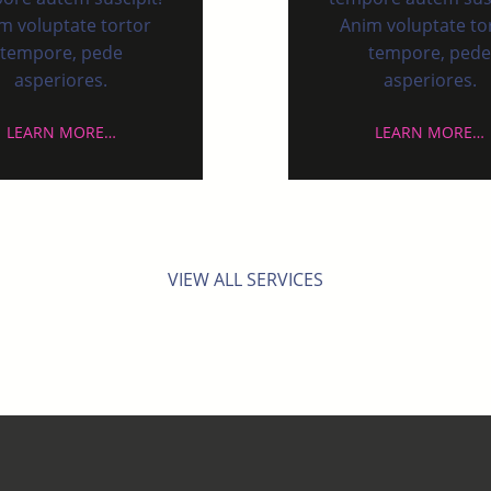
m voluptate tortor
Anim voluptate to
tempore, pede
tempore, ped
asperiores.
asperiores.
LEARN MORE…
LEARN MORE…
VIEW ALL SERVICES