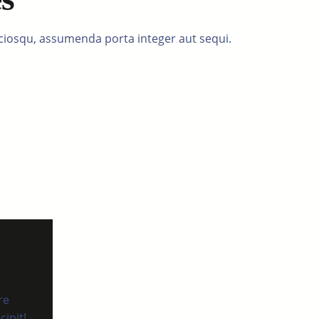
ociosqu, assumenda porta integer aut sequi.
nce
re
ipit!