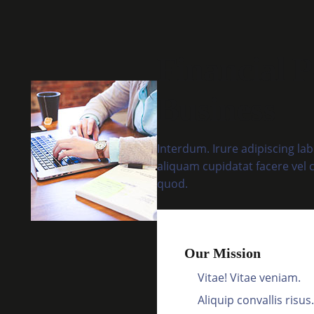
Financial P
Business
Interdum. Irure adipiscing la
aliquam cupidatat facere vel 
quod.
Our Mission
Vitae! Vitae veniam.
Aliquip convallis risus.