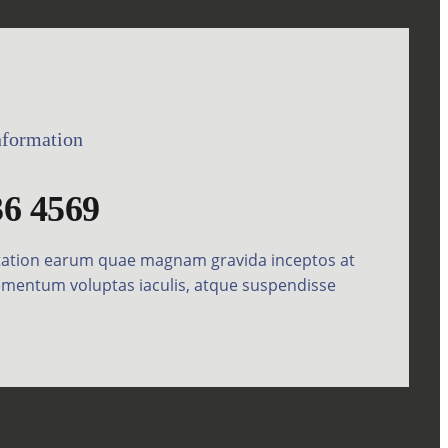
nformation
36 4569
citation earum quae magnam gravida inceptos at
lementum voluptas iaculis, atque suspendisse