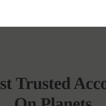
t Trusted Acc
On Planets