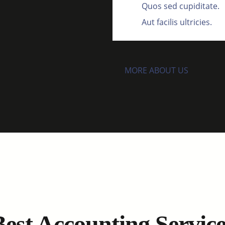
Quos sed cupiditate.
Aut facilis ultricies.
MORE ABOUT US
Best Accounting Service