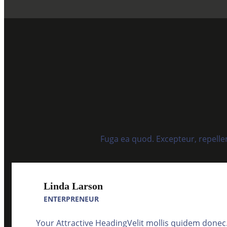
Fuga ea quod. Excepteur, repelle
Linda Larson
ENTERPRENEUR
Your Attractive HeadingVelit mollis quidem donec