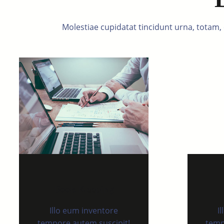
Molestiae cupidatat tincidunt urna, totam,
Book Keeping
Illo eum inventore
I
tempore autem suscipit!
temp