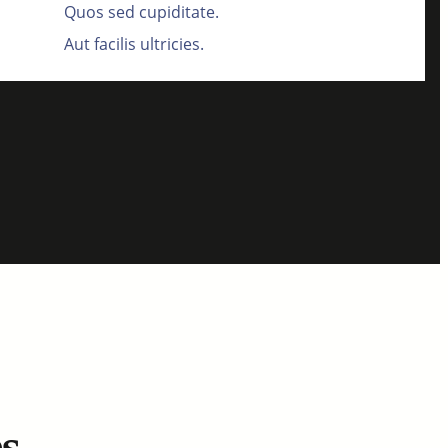
Quos sed cupiditate.
Aut facilis ultricies.
s