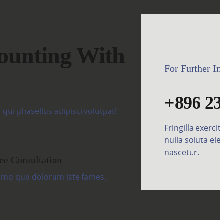
ounting With
For Further I
+896 2
qui phasellus adipisci volutpat!
Fringilla exer
nulla soluta e
nascetur.
ee Consultation
mo quo dolorum iste fames.