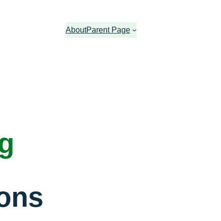
About
Parent Page
ng
ons